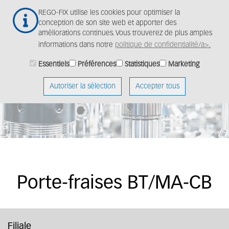
Aller
Togg
REGO-FIX utilise les cookies pour optimiser la
au
navig
conception de son site web et apporter des
contenu
améliorations continues. Vous trouverez de plus amples
principal
informations dans notre
politique de confidentialité/a>.
Essentiels
Préférences
Statistiques
Marketing
Autoriser la sélection
Accepter tous
Porte-fraises BT/MA-CB
Filiale