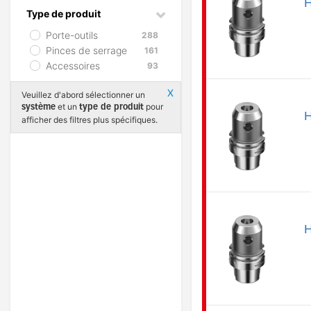
H
Type de produit
Porte-outils
288
Pinces de serrage
161
Accessoires
93
Х
Veuillez d'abord sélectionner un
et un
pour
système
type de produit
H
afficher des filtres plus spécifiques.
H