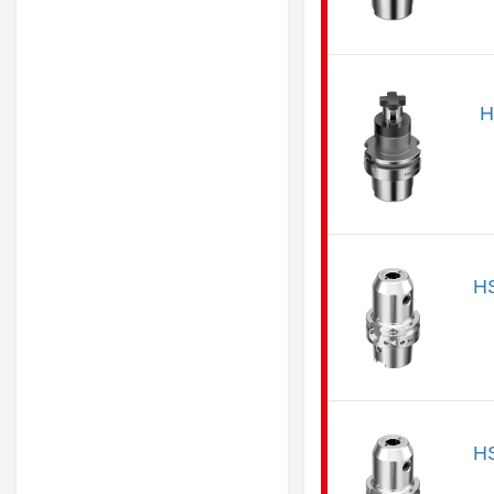
H
H
H