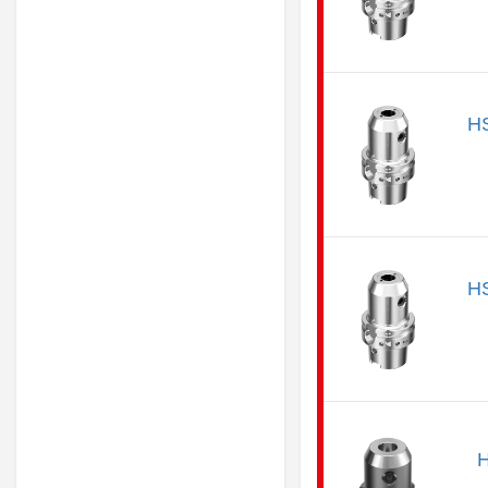
H
H
H