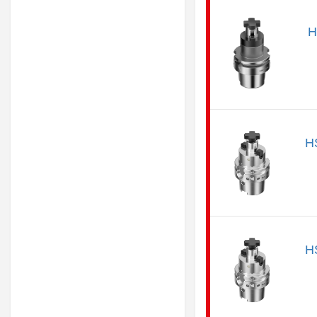
H
H
H