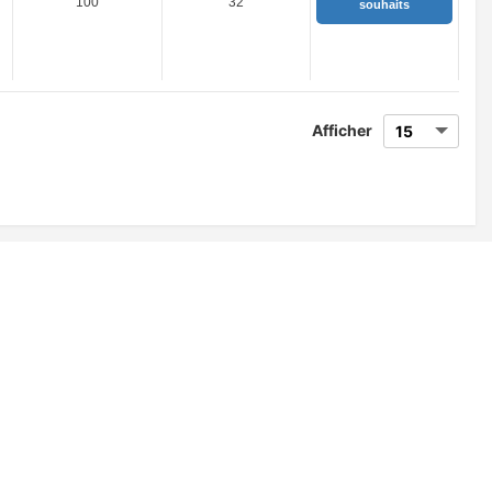
100
32
souhaits
Afficher