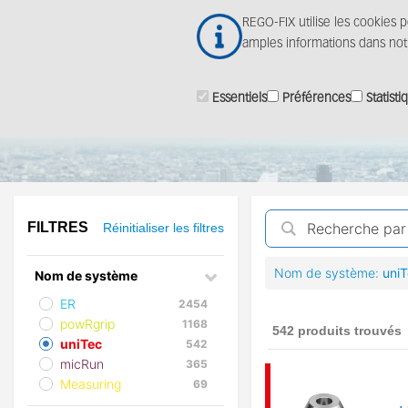
Aller
REGO-FIX utilise les cookies 
au
amples informations dans no
contenu
principal
Essentiels
Préférences
Statisti
ProductFinder
FILTRES
Réinitialiser les filtres
Nom de système
uni
Nom de système
ER
2454
powRgrip
1168
542 produits trouvés
uniTec
542
micRun
365
Measuring
69