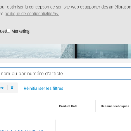
pour optimiser la conception de son site web et apporter des amélioratio
Produits
Solutions
Distribution
Centre m
tre
politique de confidentialité/a>.
ques
Marketing
Tec
X
Réinitialiser les filtres
Product Data
Dessins techniques