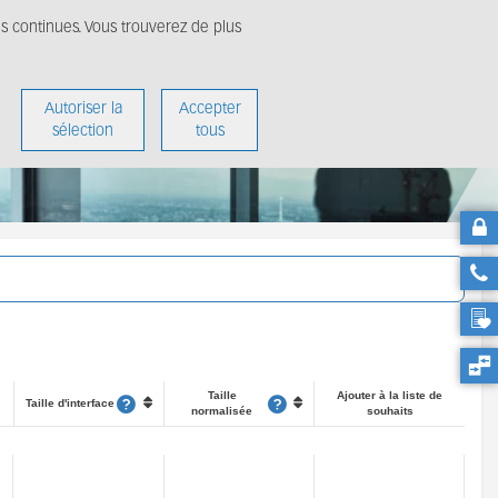
ns continues. Vous trouverez de plus
édias
A propos
Autoriser la
Accepter
sélection
tous
Taille
Ajouter à la liste de
Taille d'interface
normalisée
souhaits