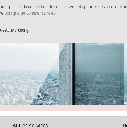
pour optimiser la conception de son site web et apporter des amélioratio
Produits
Solutions
Distribution
Centre m
tre
politique de confidentialité/a>.
ques
Marketing
Autres services
R