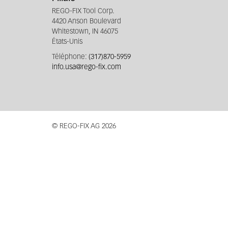
REGO-FIX Tool Corp.
4420 Anson Boulevard
Whitestown, IN 46075
États-Unis
Téléphone:
(317)870-5959
info.usa@rego-fix.com
© REGO-FIX AG 2026