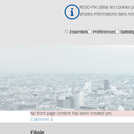
Aller
REGO-FIX utilise les cookies 
au
amples informations dans no
contenu
principal
Essentiels
Préférences
Statisti
No front page content has been created yet.
S'abonner à
Filiale