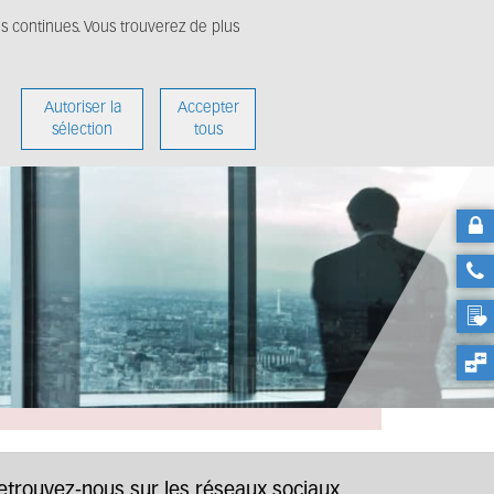
ns continues. Vous trouverez de plus
édias
A propos
Autoriser la
Accepter
sélection
tous
etrouvez-nous sur les réseaux sociaux