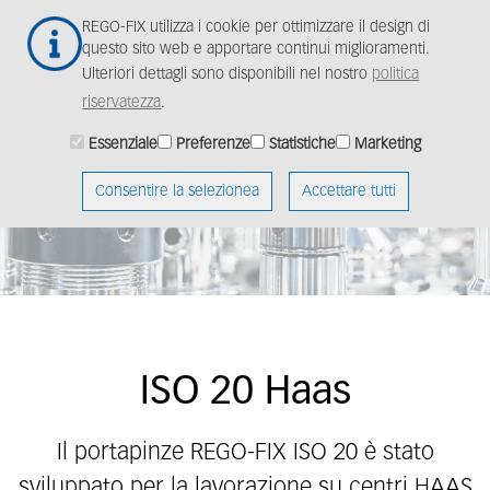
Salta
Togg
REGO-FIX utilizza i cookie per ottimizzare il design di
al
navig
questo sito web e apportare continui miglioramenti.
contenuto
Ulteriori dettagli sono disponibili nel nostro
politica
principale
riservatezza
.
Essenziale
Preferenze
Statistiche
Marketing
Consentire la selezionea
Accettare tutti
ISO 20 Haas
Il portapinze REGO-FIX ISO 20 è stato
sviluppato per la lavorazione su centri HAAS