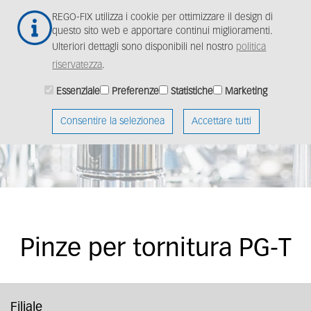
Salta
Togg
REGO-FIX utilizza i cookie per ottimizzare il design di
al
navig
questo sito web e apportare continui miglioramenti.
contenuto
Ulteriori dettagli sono disponibili nel nostro
politica
principale
riservatezza
.
Essenziale
Preferenze
Statistiche
Marketing
Consentire la selezionea
Accettare tutti
Pinze per tornitura PG-T
Filiale