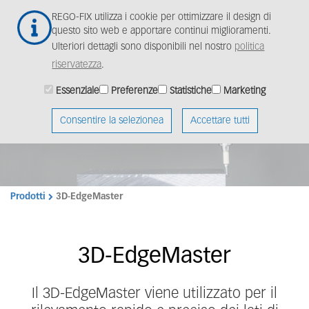
Salta
Togg
REGO-FIX utilizza i cookie per ottimizzare il design di
al
navig
questo sito web e apportare continui miglioramenti.
contenuto
Ulteriori dettagli sono disponibili nel nostro
politica
principale
riservatezza
.
Essenziale
Preferenze
Statistiche
Marketing
Consentire la selezionea
Accettare tutti
Prodotti
3D-EdgeMaster
3D-EdgeMaster
Il 3D-EdgeMaster viene utilizzato per il