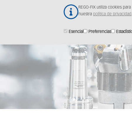
Skip
REGO-FIX utiliza cookies para
to
Produ
nuestra
política de privacidad
main
content
Esencial
Preferencias
Estadísti