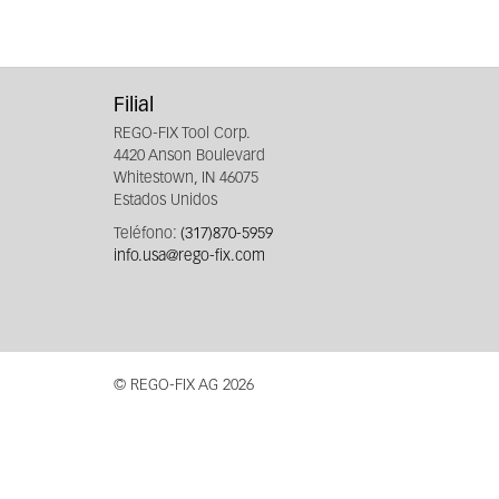
Filial
REGO-FIX Tool Corp.
4420 Anson Boulevard
Whitestown, IN 46075
Estados Unidos
Teléfono:
(317)870-5959
info.usa@rego-fix.com
© REGO-FIX AG 2026