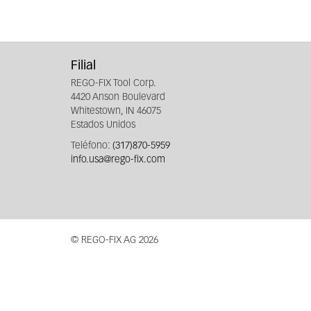
Filial
REGO-FIX Tool Corp.
4420 Anson Boulevard
Whitestown, IN 46075
Estados Unidos
Teléfono:
(317)870-5959
info.usa@rego-fix.com
© REGO-FIX AG 2026