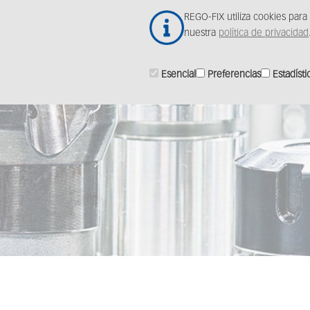
Skip
REGO-FIX utiliza cookies para
to
Produ
nuestra
política de privacidad
main
content
Esencial
Preferencias
Estadísti