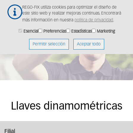
Skip
Togg
REGO-FIX utiliza cookies para optimizar el diseño de
to
navig
este sitio web y realizar mejoras continuas. Encontrará
main
más información en nuestra
política de privacidad
.
content
Esencial
Preferencias
Estadísticas
Marketing
Permitir selección
Aceptar todo
Llaves dinamométricas
Filial