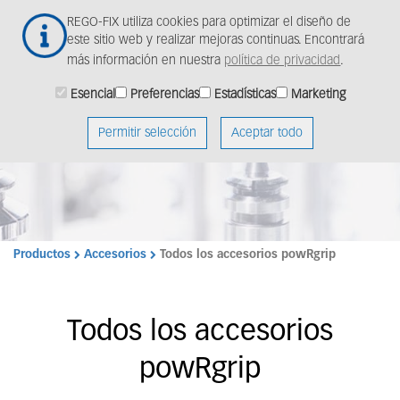
Skip
Togg
REGO-FIX utiliza cookies para optimizar el diseño de
to
navig
este sitio web y realizar mejoras continuas. Encontrará
main
más información en nuestra
política de privacidad
.
content
Esencial
Preferencias
Estadísticas
Marketing
Permitir selección
Aceptar todo
Productos
Accesorios
Todos los accesorios powRgrip
Todos los accesorios
powRgrip