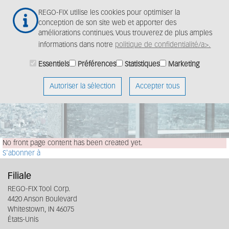
Aller
Togg
REGO-FIX utilise les cookies pour optimiser la
au
navig
conception de son site web et apporter des
contenu
améliorations continues. Vous trouverez de plus amples
principal
informations dans notre
politique de confidentialité/a>.
Essentiels
Préférences
Statistiques
Marketing
Autoriser la sélection
Accepter tous
No front page content has been created yet.
S'abonner à
Filiale
REGO-FIX Tool Corp.
4420 Anson Boulevard
Whitestown, IN 46075
États-Unis